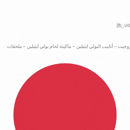
جيت – أنابيب البولي ايثيلين – ماكينة لحام بولي ايثيلين – ملحقات