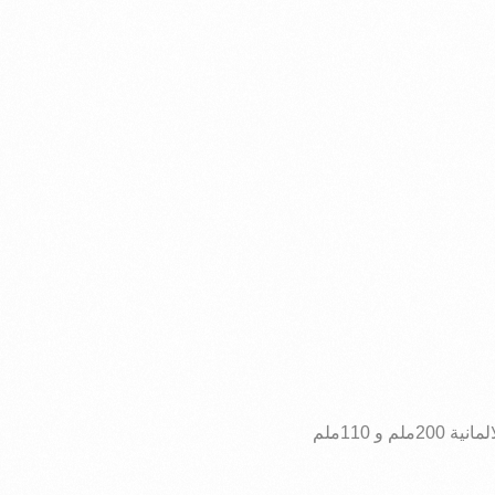
اليوم 14-10-2021تم ارسال شاحنات انابيب من نوع بولي اثيلين HDPE ثلاث طبقات المواصفات الالمانية 200ملم و 110ملم