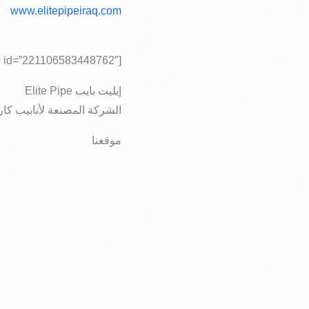
www.elitepipeiraq.com
[fb_vid id=”221106583448762″]
إيليت بايب Elite Pipe
الشركة المصنعة لأنابيب كارو
موقعنا