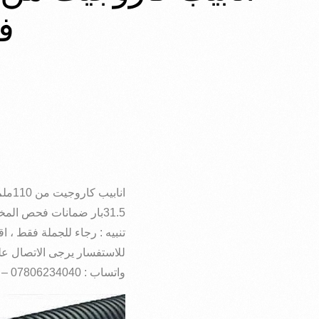
ف
انابيب كاروجيت من 110ملم لحد1000ملم sn8
31.5بار ضمانات فحص المختبر
تنبيه : رجاء للجملة فقط ، ا
للاستفسار يرجى الاتصال على
واتساب : 07806234040 – 07726234040