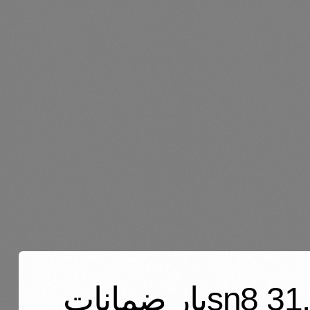
انابيب كاروجيت من 110ملم لحد1000ملم sn8 31.5بار ضمانات