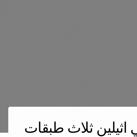
يب بولي اثيلين ثلاث طبقات