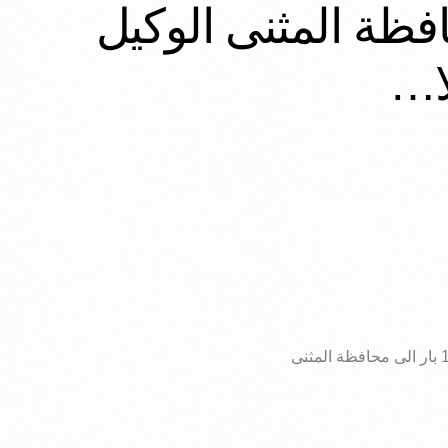
25ملم 10 بار الى محافظة المثنى الوكيل
ا…