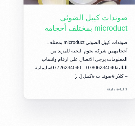
صوندات كيبل الضوئي
microduct بمختلف أحجامه
صوندات كيبل الضوئي microduct بمختلف
أحجامهمن شركة نجوم النخبة للمزيد من
المعلومات يرجى الاتصال على ارقام واتساب
التالية07806234040 – 07726234040سليمانية
– كلار #صوندات #كيبل […]
1 قراءة دقيقة