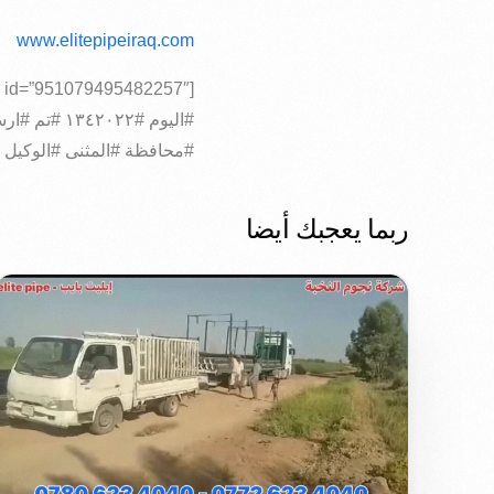
www.elitepipeiraq.com
[fb_vid id=”951079495482257″]
#محافظة #المثنى #الوكيل 
ربما يعجبك أيضا