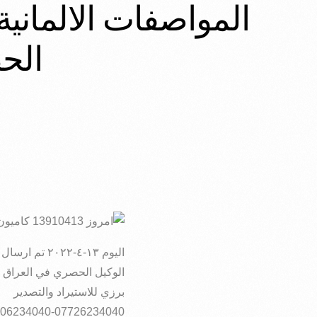
الح
اليوم ١٣-٤-٢٠٢٢ تم ارسال شاحنة انابيب بولي اثيلين ثلاث طبقات المواصفات الالمانية ،250ملم 10 بار الى محافظة المثنى
الوكيل الحصري في العراق
برزي للاستيراد والتصدير
06234040-07726234040