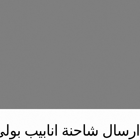
 ١٣-٤-٢٠٢٢ تم ارسال شاحنة اناب