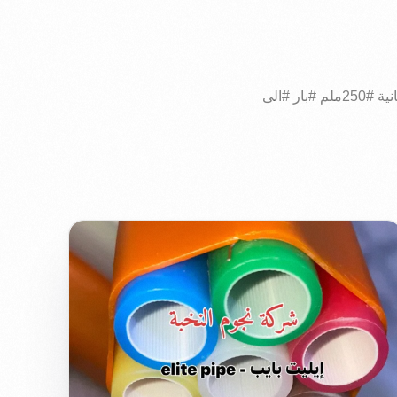
#اليوم #١٣٤٢٠٢٢ #تم #ارسال #شاحنة #انابيب #بولي #اثيلين #ثلاث #طبقات #المواصفات #الالمانية #250ملم #بار #الى