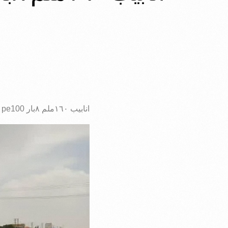
انابيب ١٦٠ملم ٨بار pe100 ثلاث طبقات المواصفات الالمانية