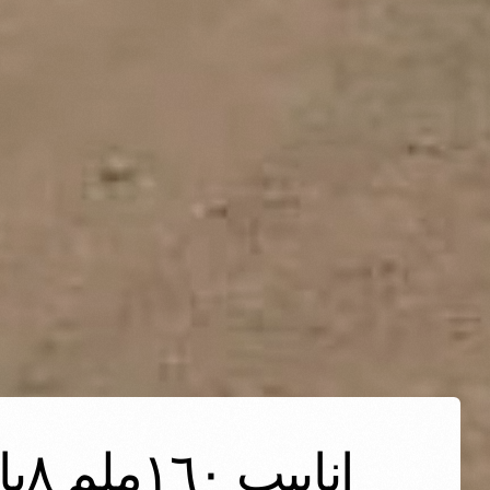
انابيب ١٦٠ملم ٨بار pe100 ثلاث طبقات المواصفات الالمانية