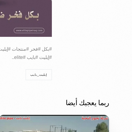
#بكل #فخر #منتجات #إيليت
#إيليت #بايب #elite..
إيليت_بايب
ربما يعجبك أيضا