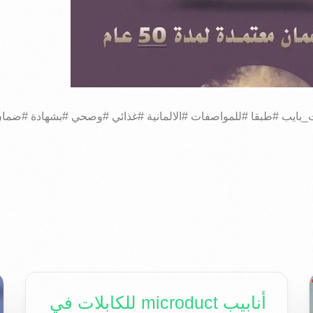
_بايب #طبقا #للمواصفات #الالمانية #غذائي #وصحي #بشهادة #ضمان
أنابيب microduct للكابلات في