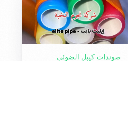
صوندات كيبل الضوئي
microduct بمختلف أحجامه
صوندات كيبل الضوئي microduct بمختلف
أحجامهمن شركة نجوم النخبة للمزيد من
المعلومات يرجى الاتصال على ارقام واتساب
التالية07806234040 – 07726234040سليمانية
– كلار #صوندات #كيبل […]
1 قراءة دقيقة