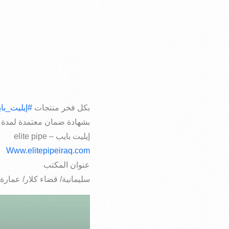
بكل فخر منتجات
#إيليت_با
بشهادة ضمان معتمدة لمدة 50 عام
إيليت بايب – elite pipe
Www.elitepipeiraq.com
عنوان المكتب
سليمانية/ قضاء كلار/ عمارة