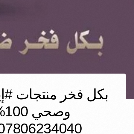
بكل فخر منتجات #إيل
07806234040 – 07726234040 إيليت بايب – elite