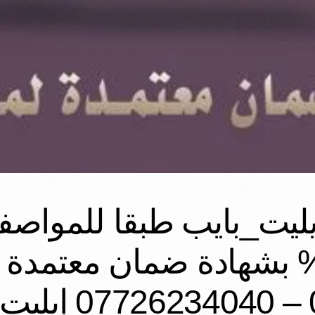
يت_بايب طبقا للمواصفات
…