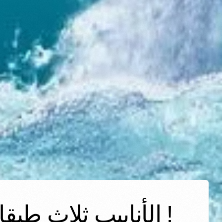
! الأنابيب ثلاث طبق