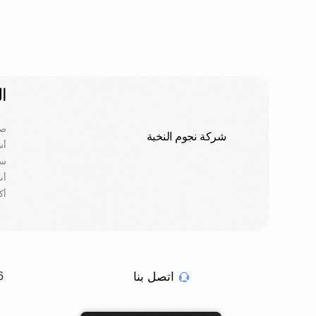
ا
صما
شركة نجوم النخبة
أس
سع
أن
أك
اتصل بنا
x Iraq