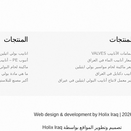
لمنتجات
المنتجات
مات الأنابيب VALVES
انابيب بولي اثيلين
عار أنابيب الماء في العراق
أنبوب PE – أنابيب البولي ايثيلين في العراق
ر ماكينة لحام مواسير بولي ايثيلين
ماكينة لحام البولي
ابيب دكتايل في العراق
ما هي مادة بولي إيثيلي
بر معمل لانتاج أنابيب البولي ايثيلين في عيراق
أكبر⁣ مصنع للبلاست
2026 | Web design & development by Holi
تصميم وتطوير المواقع بواسطة Holix Iraq