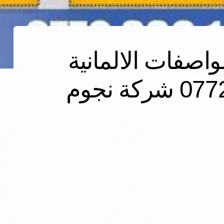
واصفات الالمانية
والجودة العاية 07806234040. 07726234040 شركة نجوم