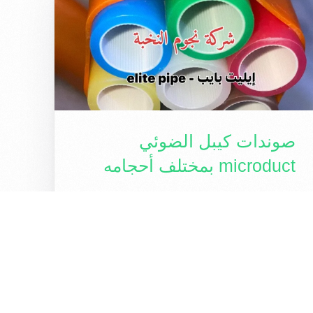
صوندات كيبل الضوئي
microduct بمختلف أحجامه
صوندات كيبل الضوئي microduct بمختلف
أحجامهمن شركة نجوم النخبة للمزيد من
المعلومات يرجى الاتصال على ارقام واتساب
التالية07806234040 – 07726234040سليمانية
– كلار #صوندات #كيبل […]
1 قراءة دقيقة