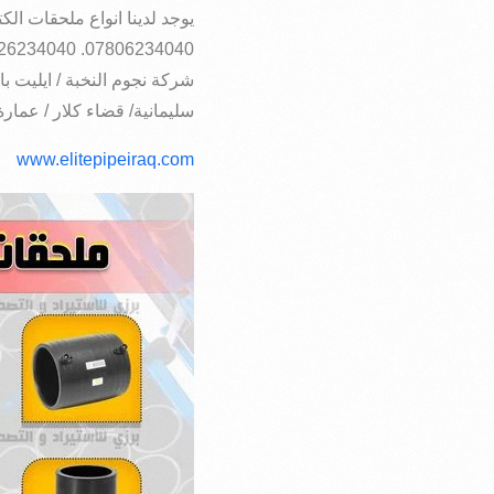
يوجد لدينا انواع ملحقات الك
07806234040. 07726234040
شركة نجوم النخبة / ايليت با
سليمانية/ قضاء كلار / عمارة
www.elitepipeiraq.com