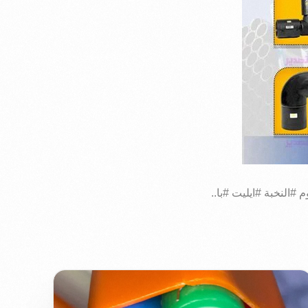
#النخبة #ايليت #با..