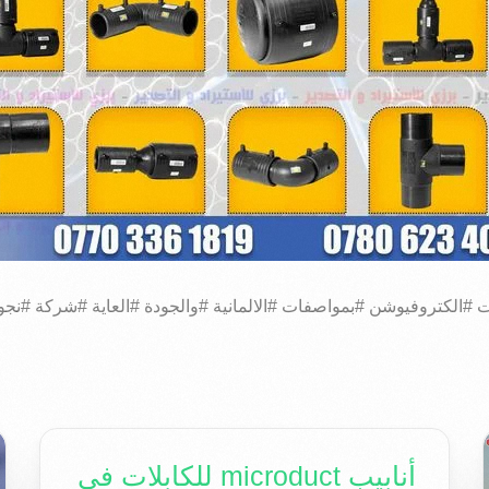
ت #الكتروفيوشن #بمواصفات #الالمانية #والجودة #العاية #شركة #نجوم 
أنابيب microduct للكابلات في