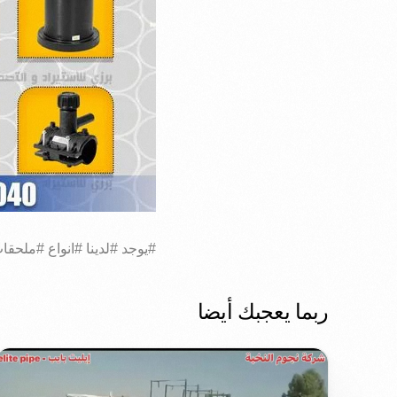
#يوجد #لدينا #انواع #ملحقا
ربما يعجبك أيضا