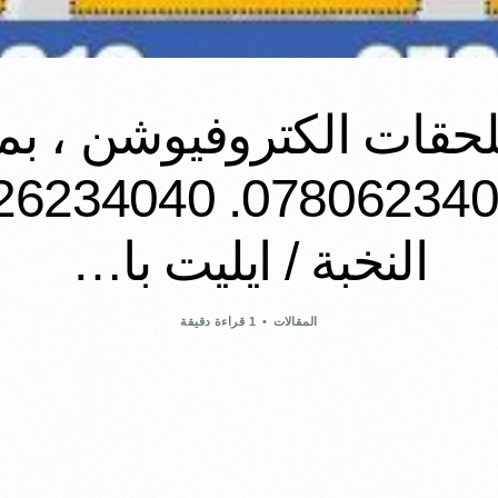
ملحقات الكتروفيوشن ، بم
النخبة / ايليت با…
المقالات
1 قراءة دقيقة