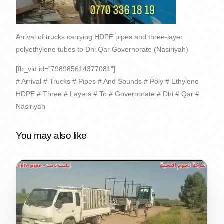
Arrival of trucks carrying HDPE pipes and three-layer
polyethylene tubes to Dhi Qar Governorate (Nasiriyah)
[fb_vid id=”798985614377081″]
# Arrival # Trucks # Pipes # And Sounds # Poly # Ethylene
HDPE # Three # Layers # To # Governorate # Dhi # Qar #
Nasiriyah
You may also like