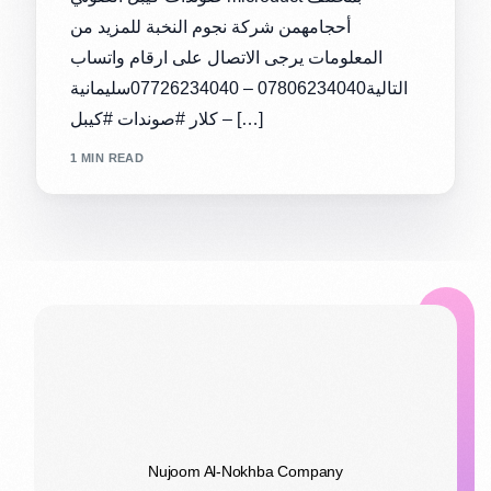
أحجامهمن شركة نجوم النخبة للمزيد من
المعلومات يرجى الاتصال على ارقام واتساب
التالية07806234040 – 07726234040سليمانية
– كلار #صوندات #كيبل […]
1 MIN READ
Nujoom Al-Nokhba Company