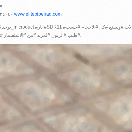
rt
٣٤٠٤٠
٠٧٧٢٦٢٣٤٠٤٠
www.elitepipeiraq.com
#طلب #الزبون #لمزيد #من #الاستفسار #يرجى #الاتصال #على #ارقا..