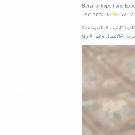
Berzi for Import and Expo
٠٧٨٠٦٢
#يوجد #لدينا #انابيب #والصوندات_microduct #بار #SDR11 #لأستخدام #كيبل #الاتصالات #ونصنع #كل #الاحجام #حسب