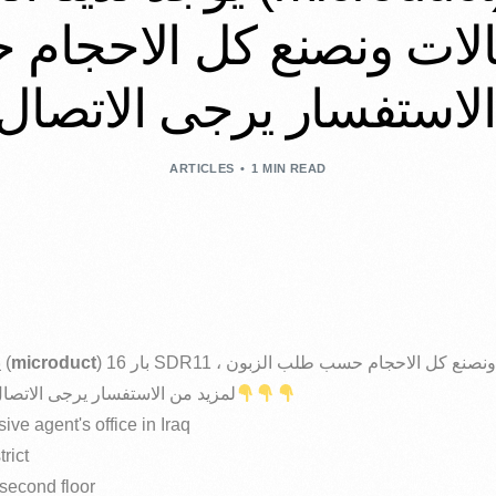
اتصالات ونصنع كل الاحج
ARTICLES
1 MIN READ
يوجد لدينا انابيب والصوندات (
microduct
) 16 بار SDR11 لأستخدام كيبل الاتصالات ونصنع كل الاحجام حسب طلب الزبون ،
لمزيد من الاستفسار يرجى الاتصال
ive agent's office in Iraq
rict
second floor