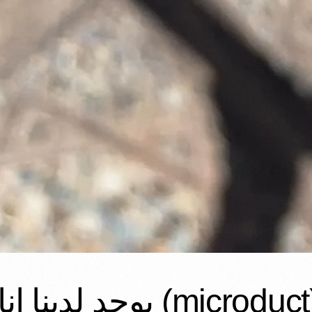
microduct) ١٦ بار SDR11