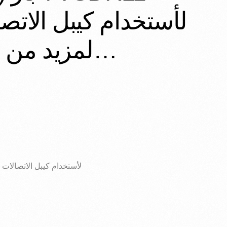
لأستخدام كيبل ال ،
لمزيد من الاستفسار يرجى الاتصال على ارقامنا…