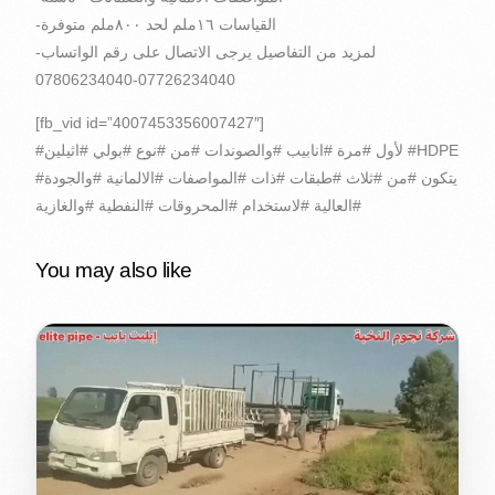
-القياسات ١٦ملم لحد ٨٠٠ملم متوفرة
-لمزيد من التفاصيل يرجى الاتصال على رقم الواتساب
07806234040-07726234040
[fb_vid id=”4007453356007427″]
#لأول #مرة #انابيب #والصوندات #من #نوع #بولي #اثيلين #HDPE
#يتكون #من #ثلاث #طبقات #ذات #المواصفات #الالمانية #والجودة
#العالية #لاستخدام #المحروقات #النفطية #والغازية
You may also like